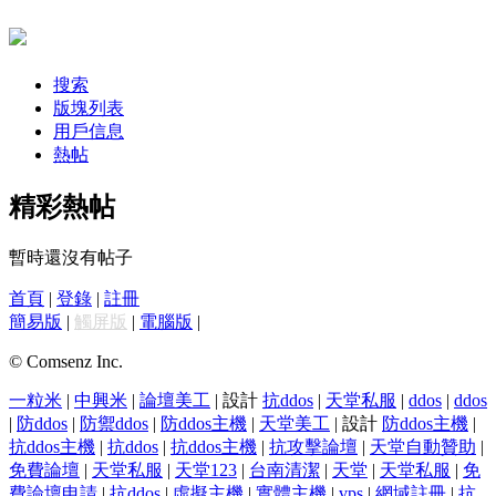
搜索
版塊列表
用戶信息
熱帖
精彩熱帖
暫時還沒有帖子
首頁
|
登錄
|
註冊
簡易版
|
觸屏版
|
電腦版
|
© Comsenz Inc.
一粒米
|
中興米
|
論壇美工
| 設計
抗ddos
|
天堂私服
|
ddos
|
ddos
|
防ddos
|
防禦ddos
|
防ddos主機
|
天堂美工
| 設計
防ddos主機
|
抗ddos主機
|
抗ddos
|
抗ddos主機
|
抗攻擊論壇
|
天堂自動贊助
|
免費論壇
|
天堂私服
|
天堂123
|
台南清潔
|
天堂
|
天堂私服
|
免
費論壇申請
|
抗ddos
|
虛擬主機
|
實體主機
|
vps
|
網域註冊
|
抗