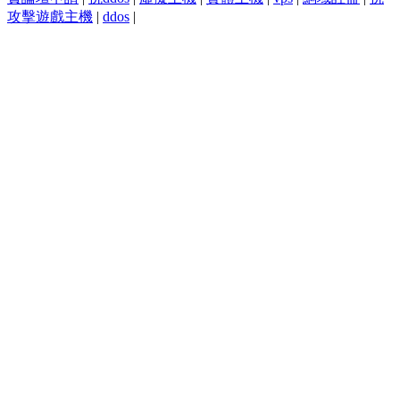
攻擊遊戲主機
|
ddos
|